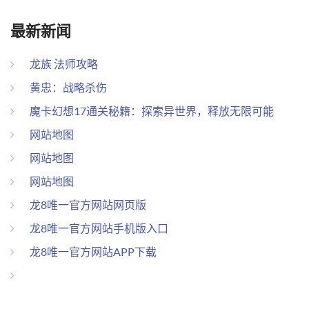
最新新闻
龙族 法师攻略
黄忠：战略杀伤
魔卡幻想17通关秘籍：探索异世界，释放无限可能
网站地图
网站地图
网站地图
龙8唯一官方网站网页版
龙8唯一官方网站手机版入口
龙8唯一官方网站APP下载