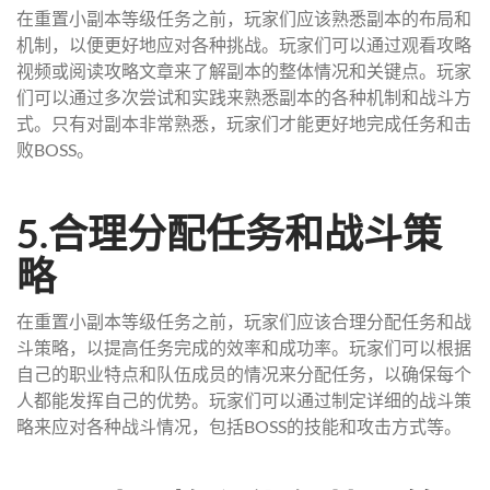
在重置小副本等级任务之前，玩家们应该熟悉副本的布局和
机制，以便更好地应对各种挑战。玩家们可以通过观看攻略
视频或阅读攻略文章来了解副本的整体情况和关键点。玩家
们可以通过多次尝试和实践来熟悉副本的各种机制和战斗方
式。只有对副本非常熟悉，玩家们才能更好地完成任务和击
败BOSS。
5.合理分配任务和战斗策
略
在重置小副本等级任务之前，玩家们应该合理分配任务和战
斗策略，以提高任务完成的效率和成功率。玩家们可以根据
自己的职业特点和队伍成员的情况来分配任务，以确保每个
人都能发挥自己的优势。玩家们可以通过制定详细的战斗策
略来应对各种战斗情况，包括BOSS的技能和攻击方式等。