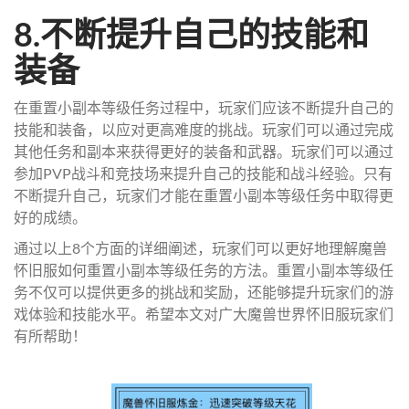
8.不断提升自己的技能和
装备
在重置小副本等级任务过程中，玩家们应该不断提升自己的
技能和装备，以应对更高难度的挑战。玩家们可以通过完成
其他任务和副本来获得更好的装备和武器。玩家们可以通过
参加PVP战斗和竞技场来提升自己的技能和战斗经验。只有
不断提升自己，玩家们才能在重置小副本等级任务中取得更
好的成绩。
通过以上8个方面的详细阐述，玩家们可以更好地理解魔兽
怀旧服如何重置小副本等级任务的方法。重置小副本等级任
务不仅可以提供更多的挑战和奖励，还能够提升玩家们的游
戏体验和技能水平。希望本文对广大魔兽世界怀旧服玩家们
有所帮助！