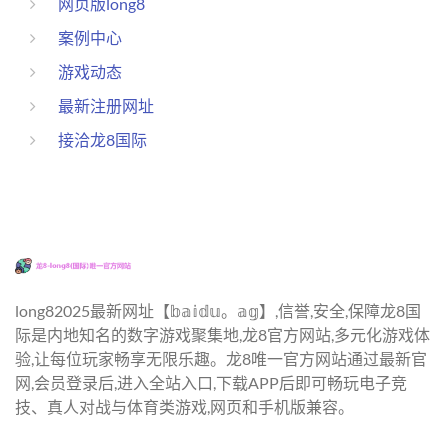
网页版long8
案例中心
游戏动态
最新注册网址
接洽龙8国际
long82025最新网址【𝕓𝕒𝕚𝕕𝕦。𝕒𝕘】,信誉,安全,保障龙8国
际是内地知名的数字游戏聚集地,龙8官方网站,多元化游戏体
验,让每位玩家畅享无限乐趣。龙8唯一官方网站通过最新官
网,会员登录后,进入全站入口,下载APP后即可畅玩电子竞
技、真人对战与体育类游戏,网页和手机版兼容。