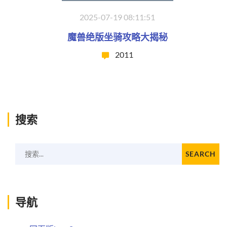
2025-07-19 08:11:51
魔兽绝版坐骑攻略大揭秘
2011
搜索
搜索...
SEARCH
导航