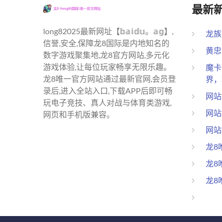
最新
long82025最新网址【𝕓𝕒𝕚𝕕𝕦。𝕒𝕘】,
龙族
信誉,安全,保障龙8国际是内地知名的
黄忠
数字游戏聚集地,龙8官方网站,多元化
游戏体验,让每位玩家畅享无限乐趣。
魔卡
龙8唯一官方网站通过最新官网,会员登
界，
录后,进入全站入口,下载APP后即可畅
网站
玩电子竞技、真人对战与体育类游戏,
网站
网页和手机版兼容。
网站
龙8
龙8
龙8