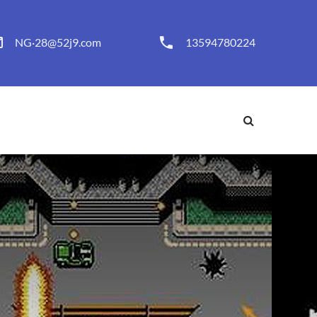
NG·28@52j9.com
13594780224