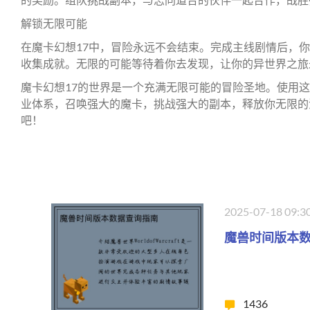
解锁无限可能
在魔卡幻想17中，冒险永远不会结束。完成主线剧情后，
收集成就。无限的可能等待着你去发现，让你的异世界之旅
魔卡幻想17的世界是一个充满无限可能的冒险圣地。使用
业体系，召唤强大的魔卡，挑战强大的副本，释放你无限的
吧！
2025-07-18 09:3
魔兽时间版本
1436