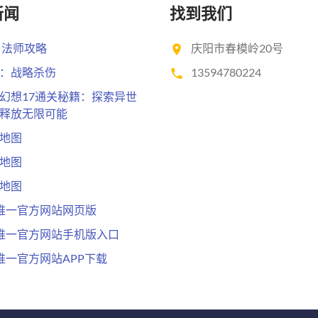
新闻
找到我们
 法师攻略
庆阳市春模岭20号
：战略杀伤
13594780224
幻想17通关秘籍：探索异世
释放无限可能
地图
地图
地图
唯一官方网站网页版
唯一官方网站手机版入口
唯一官方网站APP下载