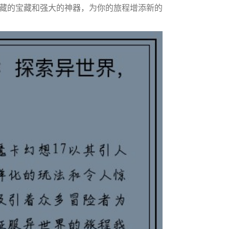
藏的宝藏和强大的神器，为你的旅程增添新的